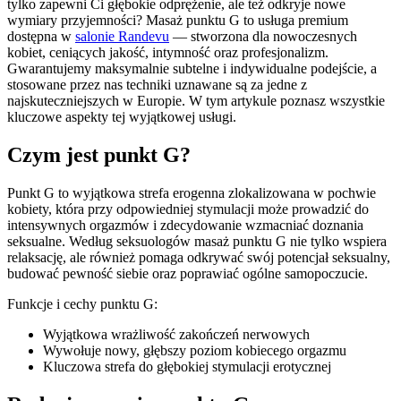
tylko zapewni Ci głębokie odprężenie, ale też odkryje nowe
wymiary przyjemności? Masaż punktu G to usługa premium
dostępna w
salonie Randevu
— stworzona dla nowoczesnych
kobiet, ceniących jakość, intymność oraz profesjonalizm.
Gwarantujemy maksymalnie subtelne i indywidualne podejście, a
stosowane przez nas techniki uznawane są za jedne z
najskuteczniejszych w Europie. W tym artykule poznasz wszystkie
kluczowe aspekty tej wyjątkowej usługi.
Czym jest punkt G?
Punkt G to wyjątkowa strefa erogenna zlokalizowana w pochwie
kobiety, która przy odpowiedniej stymulacji może prowadzić do
intensywnych orgazmów i zdecydowanie wzmacniać doznania
seksualne. Według seksuologów masaż punktu G nie tylko wspiera
relaksację, ale również pomaga odkrywać swój potencjał seksualny,
budować pewność siebie oraz poprawiać ogólne samopoczucie.
Funkcje i cechy punktu G:
Wyjątkowa wrażliwość zakończeń nerwowych
Wywołuje nowy, głębszy poziom kobiecego orgazmu
Kluczowa strefa do głębokiej stymulacji erotycznej