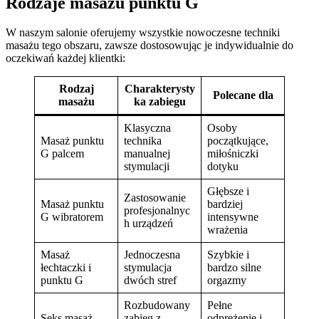
Rodzaje masażu punktu G
W naszym salonie oferujemy wszystkie nowoczesne techniki
masażu tego obszaru, zawsze dostosowując je indywidualnie do
oczekiwań każdej klientki:
Rodzaj
Charakterysty
Polecane dla
masażu
ka zabiegu
Klasyczna
Osoby
Masaż punktu
technika
początkujące,
G palcem
manualnej
miłośniczki
stymulacji
dotyku
Głębsze i
Zastosowanie
Masaż punktu
bardziej
profesjonalnyc
G wibratorem
intensywne
h urządzeń
wrażenia
Masaż
Jednoczesna
Szybkie i
łechtaczki i
stymulacja
bardzo silne
punktu G
dwóch stref
orgazmy
Rozbudowany
Pełne
Seks masaż
zabieg z
odprężenie i