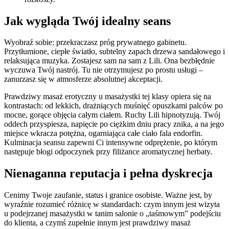
Jak wygląda Twój idealny seans
Wyobraź sobie: przekraczasz próg prywatnego gabinetu.
Przytłumione, ciepłe światło, subtelny zapach drzewa sandałowego i
relaksująca muzyka. Zostajesz sam na sam z Lili. Ona bezbłędnie
wyczuwa Twój nastrój. Tu nie otrzymujesz po prostu usługi –
zanurzasz się w atmosferze absolutnej akceptacji.
Prawdziwy masaż erotyczny u masażystki tej klasy opiera się na
kontrastach: od lekkich, drażniących muśnięć opuszkami palców po
mocne, gorące objęcia całym ciałem. Ruchy Lili hipnotyzują. Twój
oddech przyspiesza, napięcie po ciężkim dniu pracy znika, a na jego
miejsce wkracza potężna, ogarniająca całe ciało fala endorfin.
Kulminacja seansu zapewni Ci intensywne odprężenie, po którym
następuje błogi odpoczynek przy filiżance aromatycznej herbaty.
Nienaganna reputacja i pełna dyskrecja
Cenimy Twoje zaufanie, status i granice osobiste. Ważne jest, by
wyraźnie rozumieć różnicę w standardach: czym innym jest wizyta
u podejrzanej masażystki w tanim salonie o „taśmowym” podejściu
do klienta, a czymś zupełnie innym jest prawdziwy masaż