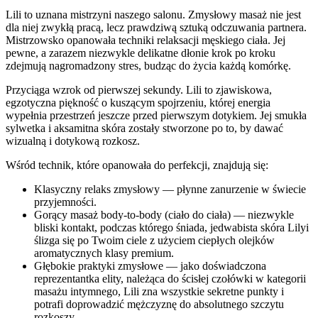
Lili to uznana mistrzyni naszego salonu. Zmysłowy masaż nie jest
dla niej zwykłą pracą, lecz prawdziwą sztuką odczuwania partnera.
Mistrzowsko opanowała techniki relaksacji męskiego ciała. Jej
pewne, a zarazem niezwykle delikatne dłonie krok po kroku
zdejmują nagromadzony stres, budząc do życia każdą komórkę.
Przyciąga wzrok od pierwszej sekundy. Lili to zjawiskowa,
egzotyczna piękność o kuszącym spojrzeniu, której energia
wypełnia przestrzeń jeszcze przed pierwszym dotykiem. Jej smukła
sylwetka i aksamitna skóra zostały stworzone po to, by dawać
wizualną i dotykową rozkosz.
Wśród technik, które opanowała do perfekcji, znajdują się:
Klasyczny relaks zmysłowy — płynne zanurzenie w świecie
przyjemności.
Gorący masaż body-to-body (ciało do ciała) — niezwykle
bliski kontakt, podczas którego śniada, jedwabista skóra Lilyi
ślizga się po Twoim ciele z użyciem ciepłych olejków
aromatycznych klasy premium.
Głębokie praktyki zmysłowe — jako doświadczona
reprezentantka elity, należąca do ścisłej czołówki w kategorii
masażu intymnego, Lili zna wszystkie sekretne punkty i
potrafi doprowadzić mężczyznę do absolutnego szczytu
rozkoszy.