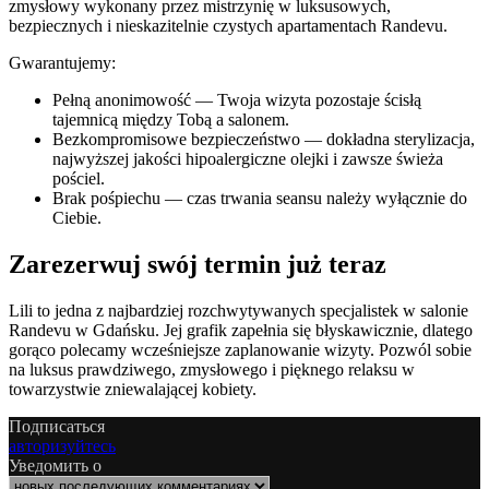
zmysłowy wykonany przez mistrzynię w luksusowych,
bezpiecznych i nieskazitelnie czystych apartamentach Randevu.
Gwarantujemy:
Pełną anonimowość — Twoja wizyta pozostaje ścisłą
tajemnicą między Tobą a salonem.
Bezkompromisowe bezpieczeństwo — dokładna sterylizacja,
najwyższej jakości hipoalergiczne olejki i zawsze świeża
pościel.
Brak pośpiechu — czas trwania seansu należy wyłącznie do
Ciebie.
Zarezerwuj swój termin już teraz
Lili to jedna z najbardziej rozchwytywanych specjalistek w salonie
Randevu w Gdańsku. Jej grafik zapełnia się błyskawicznie, dlatego
gorąco polecamy wcześniejsze zaplanowanie wizyty. Pozwól sobie
na luksus prawdziwego, zmysłowego i pięknego relaksu w
towarzystwie zniewalającej kobiety.
Подписаться
авторизуйтесь
Уведомить о