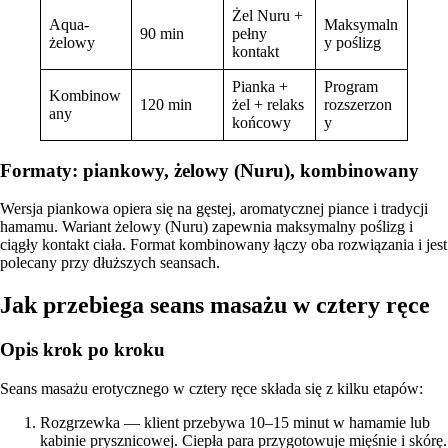
Żel Nuru +
Aqua-
Maksymaln
90 min
pełny
żelowy
y poślizg
kontakt
Pianka +
Program
Kombinow
120 min
żel + relaks
rozszerzon
any
końcowy
y
Formaty: piankowy, żelowy (Nuru), kombinowany
Wersja piankowa opiera się na gęstej, aromatycznej piance i tradycji
hamamu. Wariant żelowy (Nuru) zapewnia maksymalny poślizg i
ciągły kontakt ciała. Format kombinowany łączy oba rozwiązania i jest
polecany przy dłuższych seansach.
Jak przebiega seans masażu w cztery ręce
Opis krok po kroku
Seans masażu erotycznego w cztery ręce składa się z kilku etapów:
Rozgrzewka — klient przebywa 10–15 minut w hamamie lub
kabinie prysznicowej. Ciepła para przygotowuje mięśnie i skórę.