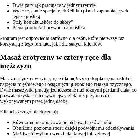
Dwie pary rąk pracujące w jednym rytmie
Wykorzystanie specjalnych żeli lub pianki zapewniających
lepsze poślizg
Stały kontakt „skóra do skóry”
Pełna poufność i prywatna atmosfera
Program jest odpowiedni zarówno dla osób, które pierwszy raz
korzystają z tego formatu, jak i dla stałych klientów.
Masaż erotyczny w cztery ręce dla
mężczyzn
Masaż erotyczny w cztery ręce dla mężczyzn skupia się na redukcji
napięcia mięśniowego i osiągnięciu głębokiego relaksu fizycznego.
Dwie masażystki pracują jednocześnie nad różnymi partiami ciała, co
pozwala uzyskać intensywniejszy efekt niż przy masażu
wykonywanym przez jedną osobę.
Klienci szczególnie doceniają:
Równomierne opracowanie pleców, barków i nóg
Obniżenie poziomu stresu dzięki podwójnemu oddziaływaniu
Możliwość wyboru wersji piankowej lub żelowej