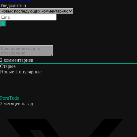
Уведомить о
2
комментариев
Старые
Новые
Популярные
PornTude
2 месяцев назад