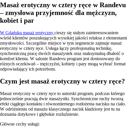
Masaż erotyczny w cztery ręce w Randevu
– zmysłowa przyjemność dla mężczyzn,
kobiet i par
W Gdańsku masaż erotyczny
cieszy się stałym zainteresowaniem
wśród klientów poszukujących wysokiej jakości relaksu z elementami
zmysłowości. Szczególne miejsce w tym segmencie zajmuje masaż
erotyczny w cztery ręce. Usługa łączy profesjonalną technikę,
synchroniczną pracę dwóch masażystek oraz maksymalną dbałość o
komfort klienta. W salonie Randevu program jest dostosowany do
różnych oczekiwań – mężczyźni, kobiety i pary mogą wybrać format
odpowiadający ich potrzebom.
Czym jest masaż erotyczny w cztery ręce?
Masaż erotyczny w cztery ręce to autorski program, podczas którego
jednocześnie pracują dwie masażystki. Synchroniczne ruchy tworzą
efekt ciągłego kontaktu i równomiernego rozłożenia nacisku na ciało.
W odróżnieniu od masażu klasycznego nacisk kładziony jest tu na
doznania dotykowe i głębokie rozluźnienie.
Główne cechy usługi: