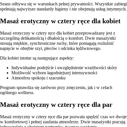
Seans odbywa się w warunkach pełnej prywatności. Wszystkie zabiegi
spełniają najwyższe standardy higieny i nie obejmują usług intymnych.
Masaż erotyczny w cztery ręce dla kobiet
Masaż erotyczny w cztery ręce dla kobiet przeprowadzany jest z
szczególną delikatnością i dbałością o komfort. Dwie masażystki
stosują miękkie, synchroniczne ruchy, które pomagają rozluźnić
napięcie w obrębie szyi, pleców i odcinka lędźwiowego.
Dla kobiet istotne są następujące aspekty:
Indywidualne podejście i uwzględnienie wrażliwości skóry
Możliwość wyboru łagodniejszej intensywności
Atmosfera spokoju i szacunku
Program sprawdza się zarówno przy zmęczeniu, jak i w celach
ogólnego wellness.
Masaż erotyczny w cztery ręce dla par
Masaż erotyczny w cztery ręce dla par pozwala spędzić czas we dwoje
w komfortowej i pełnej zaufania atmosferze. Dwie masażystki pracują
jednocześnie z obojgiem partnerów, tworząc wrażenie