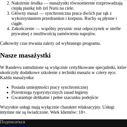
Nałożenie środka — masażystki równomiernie rozprowadzają
ciepłą piankę lub żel Nuru na ciele.
Główny masaż — synchroniczna praca dwóch par rąk z
wykorzystaniem przedramion i korpusu. Ruchy są płynne i
ciągłe.
Zakończenie — wspólny prysznic oraz odpoczynek w strefie
prywatnej z możliwością zamówienia napojów.
Całkowity czas trwania zależy od wybranego programu.
Nasze masażystki
W Randevu zatrudnione są wyłącznie certyfikowane specjalistki, które
ukończyły dodatkowe szkolenie z techniki masażu w cztery ręce.
Każda masażystka:
Posiada umiejętności pracy synchronicznej
Przestrzega rygorystycznych zasad higieny
Gwarantuje delikatne i pełne szacunku podejście
Wszystkie usługi mają wyłącznie charakter relaksacyjny. Usługi
intymne nie są świadczone. Wiek klientów: 18+.
Подписаться
авторизуйтесь